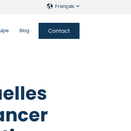
Français
Show submenu for transl
Contact
uipe
Blog
rie du futur
enu for Services
uelles
ancer