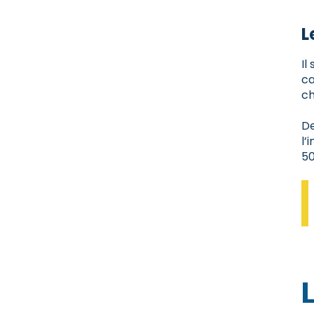
L
Il
ca
ch
De
l’
50