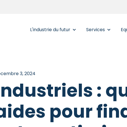
L'industrie du futur
Services
Eq
Show submenu for L'indust
Show subm
cembre 3, 2024
Industriels : q
aides pour fin