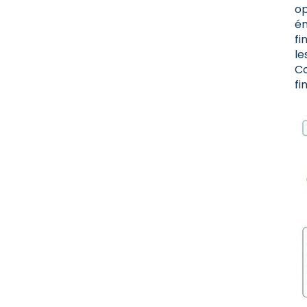
op
én
fi
le
Co
fi