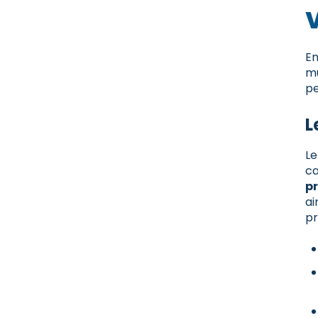
En
mu
pe
L
Le
ca
pr
ai
pr