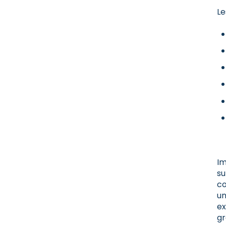
Le
Im
su
co
u
ex
gr