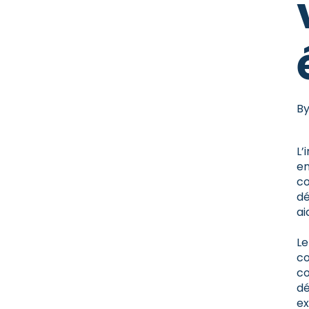
B
L’
en
co
dé
ai
Le
co
co
dé
ex