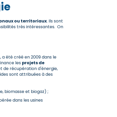
ie
naux ou territoriaux
. Ils sont
ibilités très intéressantes. On
 a été créé en 2009 dans le
finance les
projets de
et de récupération d'énergie,
 aides sont attribuées à des
e, biomasse et biogaz) ;
pérée dans les usines