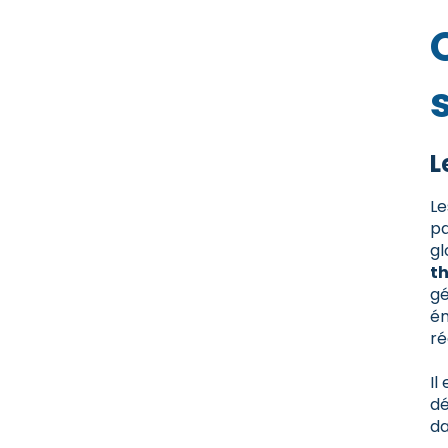
L
Le
pa
gl
t
gé
ém
ré
Il
dé
da