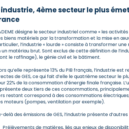
' industrie, 4ème secteur le plus éme
rance
ADEME désigne le secteur industriel comme « les activité
s biens matériels par la transformation et la mise en œu
rticulier, l’industrie « lourde » consiste à transformer un
 un matériau brut. Sont exclus de cette définition de l’ind
ont le raffinage), le génie civil et le bâtiment.
ors qu’elle représente 13% du PIB français, l’industrie est
rectes de GES, ce qui fait d’elle le quatrième secteur le p
ur 22% de la consommation d’énergie finale française. L
présente deux tiers de ces consommations, principalemen
ers restant correspond à des consommations électriques
s moteurs (pompes, ventilation par exemple).
-delà des émissions de GES, l’industrie présente d’autre
Prélèvements de matières, liés aux enjeux de disponibili