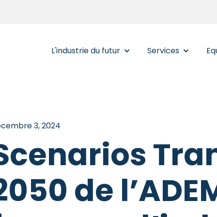
L'industrie du futur
Services
Eq
Show submenu for L'indust
Show subm
cembre 3, 2024
Scenarios Tran
2050 de l’ADEM