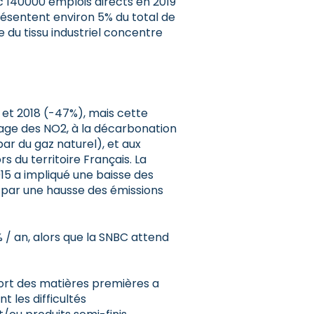
ec 140000 emplois directs en 2019
présentent environ 5% du total de
e du tissu industriel concentre
0 et 2018 (-47%), mais cette
sage des NO2, à la décarbonation
r du gaz naturel), et aux
s du territoire Français. La
015 a impliqué une baisse des
par une hausse des émissions
% / an, alors que la SNBC attend
ort des matières premières a
t les difficultés