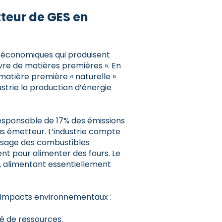
tteur de GES en
s économiques qui produisent
vre de matières premières ». En
e matière première « naturelle »
ustrie la production d’énergie
 responsable de 17% des émissions
lus émetteur. L’industrie compte
’usage des combustibles
t pour alimenter des fours. Le
, alimentant essentiellement
s impacts environnementaux :
té de ressources.