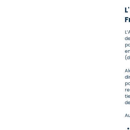
L
F
L’
de
pa
en
(d
Al
di
po
re
ti
de
Au