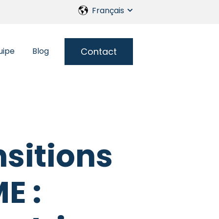
Français
Show submenu for transl
Contact
uipe
Blog
rie du futur
enu for Services
sitions
E :