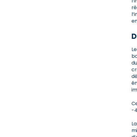
l’
ré
l’
en
D
Le
ba
du
cr
dé
ém
im
Ce
-4
La
mi