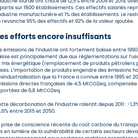
industrie lourde ont chuté de 12,5% entre 2009 et 2019, av
partis sur 1800 établissements. Ces effectifs salariés re
industrie manufacturière et 1% des établissements. Le rest
 revanche 95% des effectifs et 92% de la valeur ajoutée.
es efforts encore insuffisants
s émissions de l’industrie ont fortement baissé entre 199
isse est principalement due aux réglementations sur l’u
 mix énergétique (remplacement de produits pétroliers pa
ises. L’importation de produits engendre des émissions hor
sindustrialisation que la France a connue entre 1995 et 2
issions directes françaises de 4,5 MtCO2eq, compensée 
portées de 6,8 MtCO2eq.
tte décarbonation de l’industrie ralentit depuis 2011 : -1,3
,6% entre 2015 et 2050.
 prise de conscience récente du coût carbone du transp
s en lumière de la vulnérabilité de certains secteurs devan